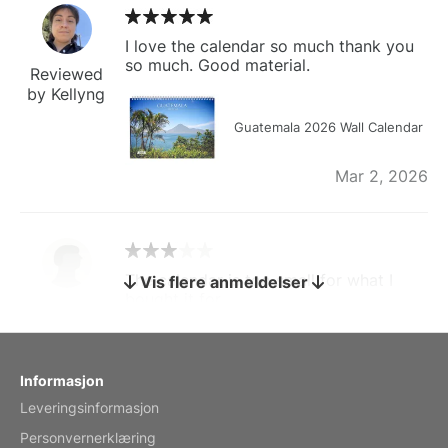
I love the calendar so much thank you
so much. Good material.
Reviewed
by Kellyng
Guatemala 2026 Wall Calendar
Mar 2, 2026
The calendar is too small for what I
Vis flere anmeldelser
bought it for
Reviewed
by charles
Fish 2026 Wall Calendar
Informasjon
Leveringsinformasjon
Mar 2, 2026
Personvernerklæring