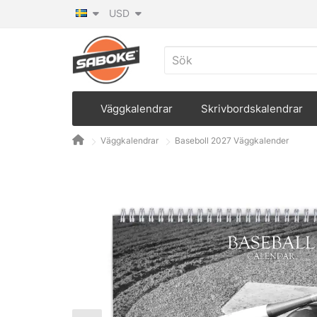
USD
Väggkalendrar
Skrivbordskalendrar
Väggkalendrar
Baseboll 2027 Väggkalender