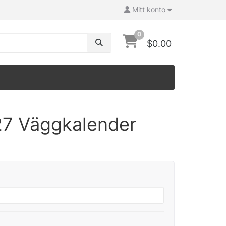
Mitt konto
0
$0.00
27 Väggkalender