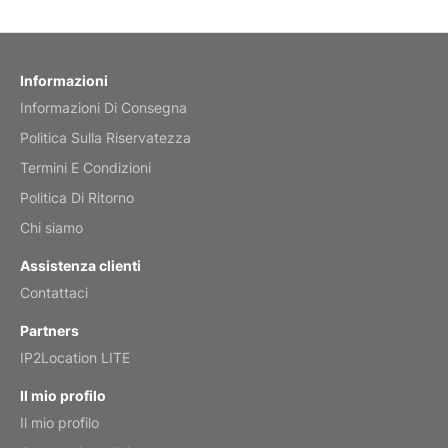
Reviewed
by charles
Fish 2026 Wall Calendar
Informazioni
Informazioni Di Consegna
Mar 2, 2026
Politica Sulla Riservatezza
Termini E Condizioni
Politica Di Ritorno
My brother loved this holiday gift
Chi siamo
Reviewed
by Anne
Assistenza clienti
Saxophone 2026 Wall Calendar
Contattaci
Feb 20, 2026
Partners
IP2Location LITE
Il mio profilo
Il mio profilo
Great calendar. Has days and months in
it.