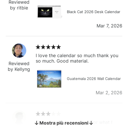
Reviewed
by ritbie
Black Cat 2026 Desk Calendar
Mar 7, 2026
I love the calendar so much thank you
so much. Good material.
Reviewed
by Kellyng
Guatemala 2026 Wall Calendar
Mar 2, 2026
The calendar is too small for what I
Mostra più recensioni
bought it for