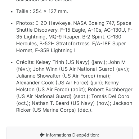
Taille : 254 x 127 mm.
Photos: E-2D Hawkeye, NASA Boeing 747, Space
Shuttle Discovery, F-15 Eagle, A-10s, AC-130U, F-
35 Lightning, MQ-9 Reaper, B-2 Spirit, C-130
Hercules, B-52H Stratofortress, F/A-18E Super
Hornet, F-35B Lightning II
Crédits: Kelsey Trinh (US Navy) (janv.); John M
(févr.); John Winn (US Air National Guard) (avr.);
Julianne Showalter (US Air Force) (mai);
Alexander Cook (US Air Force) (juin); Kenny
Holston (US Air Force) (août); Robert Buchberger
(US Air National Guard) (sept.); Tomás Del Coro
(oct.); Nathan T. Beard (US Navy) (nov.); Jackson
Ricker (US Marine Corps) (déc.).
Informations D'expédition: