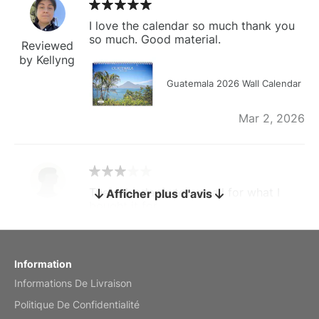
I love the calendar so much thank you
so much. Good material.
Reviewed
by Kellyng
Guatemala 2026 Wall Calendar
Mar 2, 2026
The calendar is too small for what I
Afficher plus d'avis
bought it for
Reviewed
by charles
Fish 2026 Wall Calendar
Information
Informations De Livraison
Mar 2, 2026
Politique De Confidentialité