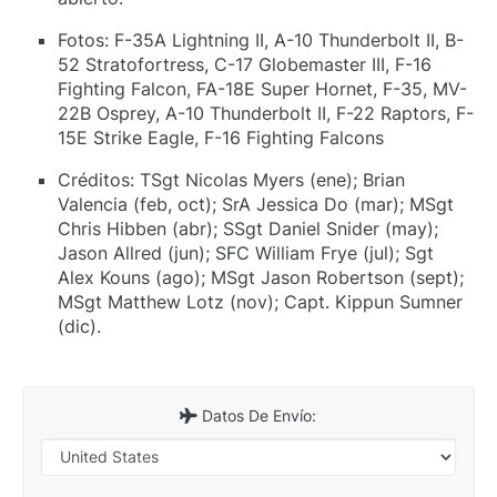
Fotos: F-35A Lightning II, A-10 Thunderbolt II, B-
52 Stratofortress, C-17 Globemaster III, F-16
Fighting Falcon, FA-18E Super Hornet, F-35, MV-
22B Osprey, A-10 Thunderbolt II, F-22 Raptors, F-
15E Strike Eagle, F-16 Fighting Falcons
Créditos: TSgt Nicolas Myers (ene); Brian
Valencia (feb, oct); SrA Jessica Do (mar); MSgt
Chris Hibben (abr); SSgt Daniel Snider (may);
Jason Allred (jun); SFC William Frye (jul); Sgt
Alex Kouns (ago); MSgt Jason Robertson (sept);
MSgt Matthew Lotz (nov); Capt. Kippun Sumner
(dic).
Datos De Envío: