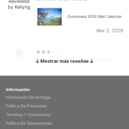
Reviewed
by Kellyng
Guatemala 2026 Wall Calendar
Mar 2, 2026
The calendar is too small for what I
Mostrar más reseñas
bought it for
Reviewed
by charles
Fish 2026 Wall Calendar
Información
Información De Entrega
Mar 2, 2026
Política De Privacidad
Términos Y Condiciones
Política De Devoluciones
My brother loved this holiday gift