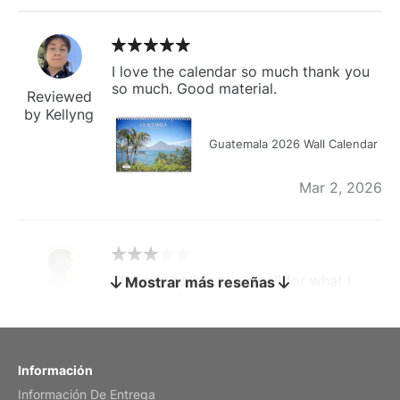
I love the calendar so much thank you
so much. Good material.
Reviewed
by Kellyng
Guatemala 2026 Wall Calendar
Mar 2, 2026
The calendar is too small for what I
Mostrar más reseñas
bought it for
Reviewed
by charles
Fish 2026 Wall Calendar
Información
Información De Entrega
Mar 2, 2026