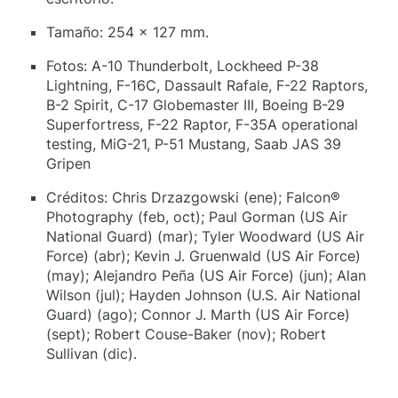
Tamaño: 254 x 127 mm.
Fotos: A-10 Thunderbolt, Lockheed P-38
Lightning, F-16C, Dassault Rafale, F-22 Raptors,
B-2 Spirit, C-17 Globemaster III, Boeing B-29
Superfortress, F-22 Raptor, F-35A operational
testing, MiG-21, P-51 Mustang, Saab JAS 39
Gripen
Créditos: Chris Drzazgowski (ene); Falcon®
Photography (feb, oct); Paul Gorman (US Air
National Guard) (mar); Tyler Woodward (US Air
Force) (abr); Kevin J. Gruenwald (US Air Force)
(may); Alejandro Peña (US Air Force) (jun); Alan
Wilson (jul); Hayden Johnson (U.S. Air National
Guard) (ago); Connor J. Marth (US Air Force)
(sept); Robert Couse-Baker (nov); Robert
Sullivan (dic).