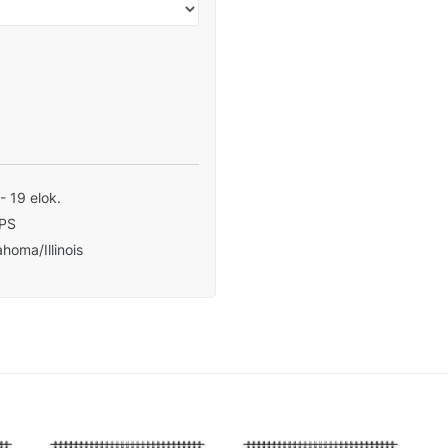
 - 19 elok.
PS
homa/Illinois