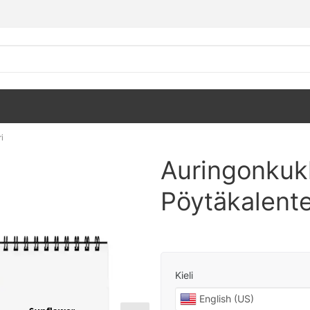
i
Auringonkuk
Pöytäkalente
Kieli