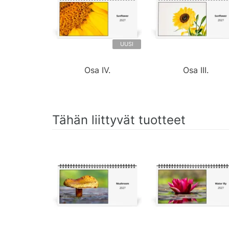
UUSI
Osa IV.
Osa III.
Tähän liittyvät tuotteet