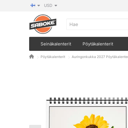
USD
Seinäkalenterit
Pöytäkalenterit
Pöytäkalenterit
Auringonkukka 2027 Pöytäkalenter