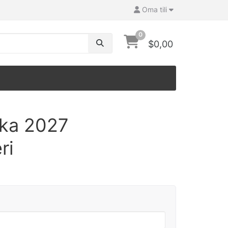
Oma tili
0
$0,00
ka 2027
ri