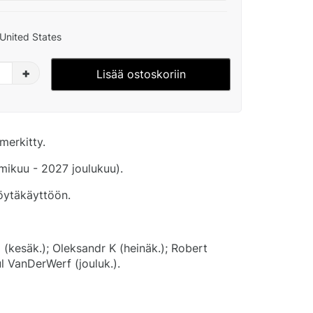
United States
+
Lisää ostoskoriin
merkitty.
ikuu - 2027 joulukuu).
pöytäkäyttöön.
 (kesäk.); Oleksandr K (heinäk.); Robert
l VanDerWerf (jouluk.).