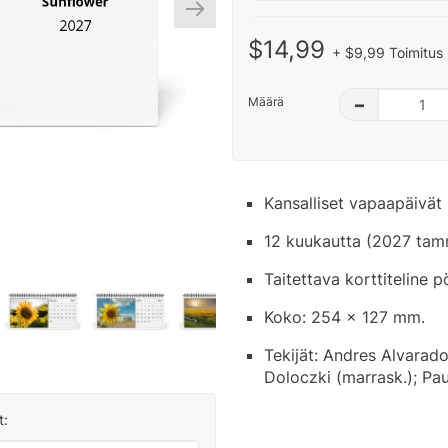
$14,99
+ $9,99 Toimitus 
Määrä
–
Kansalliset vapaapäivät 
12 kuukautta (2027 tamm
Taitettava korttiteline 
Koko: 254 x 127 mm.
Tekijät: Andres Alvarado
Doloczki (marrask.); Pau
t: