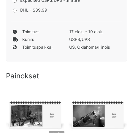
Expedited USPS/UPS - $19,99
DHL - $39,99
Toimitus:
17 elok. - 19 elok.
Kuriiri:
USPS/UPS
Toimituspaikka:
US, Oklahoma/Illinois
Painokset