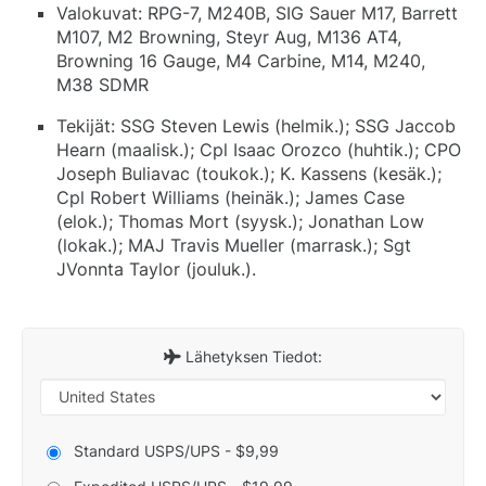
Valokuvat: RPG-7, M240B, SIG Sauer M17, Barrett
M107, M2 Browning, Steyr Aug, M136 AT4,
Browning 16 Gauge, M4 Carbine, M14, M240,
M38 SDMR
Tekijät: SSG Steven Lewis (helmik.); SSG Jaccob
Hearn (maalisk.); Cpl Isaac Orozco (huhtik.); CPO
Joseph Buliavac (toukok.); K. Kassens (kesäk.);
Cpl Robert Williams (heinäk.); James Case
(elok.); Thomas Mort (syysk.); Jonathan Low
(lokak.); MAJ Travis Mueller (marrask.); Sgt
JVonnta Taylor (jouluk.).
Lähetyksen Tiedot:
Standard USPS/UPS - $9,99