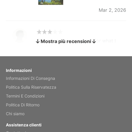
Mar 2, 2026
The calendar is too small for what I
Mostra più recensioni
bought it for
Reviewed
by charles
Fish 2026 Wall Calendar
Informazioni
Informazioni Di Consegna
Mar 2, 2026
Politica Sulla Riservatezza
Termini E Condizioni
Politica Di Ritorno
My brother loved this holiday gift
Chi siamo
Reviewed
by Anne
Assistenza clienti
Saxophone 2026 Wall Calendar