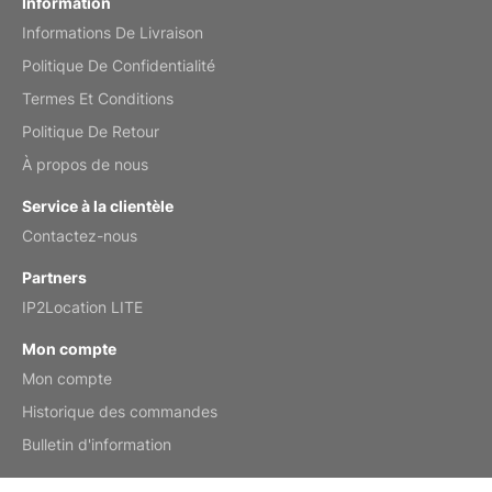
Information
Informations De Livraison
Mar 2, 2026
Politique De Confidentialité
Termes Et Conditions
Politique De Retour
My brother loved this holiday gift
À propos de nous
Reviewed
by Anne
Service à la clientèle
Saxophone 2026 Wall Calendar
Contactez-nous
Feb 20, 2026
Partners
IP2Location LITE
Mon compte
Mon compte
Great calendar. Has days and months in
it.
Historique des commandes
Reviewed
by Kirsten
Bulletin d'information
Fantasy 2026 Wall Calendar