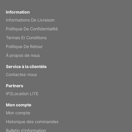
Fish 2026 Wall Calendar
Information
Informations De Livraison
Mar 2, 2026
Politique De Confidentialité
Termes Et Conditions
Politique De Retour
My brother loved this holiday gift
À propos de nous
Reviewed
by Anne
Service à la clientèle
Saxophone 2026 Wall Calendar
Contactez-nous
Feb 20, 2026
Partners
IP2Location LITE
Mon compte
Mon compte
Great calendar. Has days and months in
it.
Historique des commandes
Reviewed
by Kirsten
Bulletin d'information