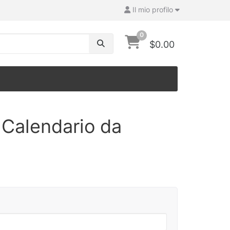
Il mio profilo
0
$0.00
 Calendario da