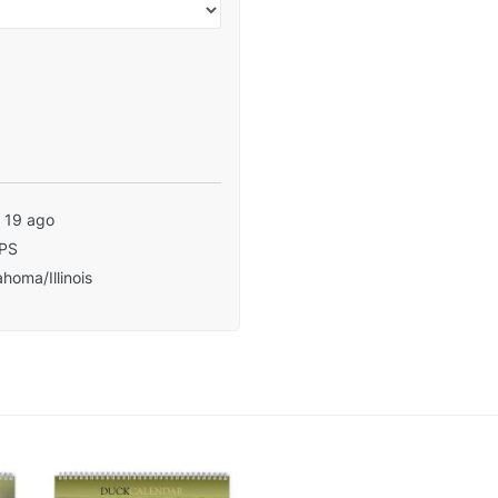
- 19 ago
PS
homa/Illinois