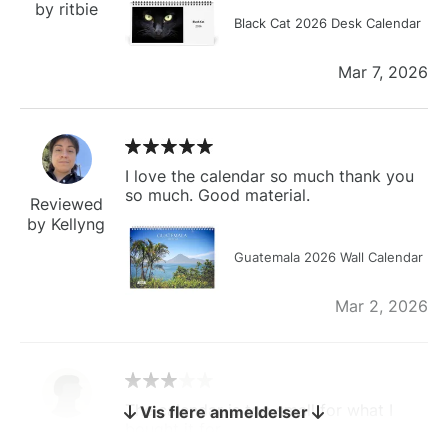
by ritbie
Black Cat 2026 Desk Calendar
Mar 7, 2026
I love the calendar so much thank you
so much. Good material.
Reviewed
by Kellyng
Guatemala 2026 Wall Calendar
Mar 2, 2026
The calendar is too small for what I
Vis flere anmeldelser
bought it for
Reviewed