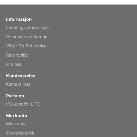
by charles
Fish 2026 Wall Calendar
Informasjon
Leveringsinformasjon
Mar 2, 2026
Personvernerklæring
Vilkår Og Betingelser
Returpolicy
My brother loved this holiday gift
Om oss
Reviewed
by Anne
Kundeservice
Saxophone 2026 Wall Calendar
Kontakt Oss
Feb 20, 2026
Partners
IP2Location LITE
Min konto
Min konto
Great calendar. Has days and months in
it.
Ordrehistorikk
Reviewed