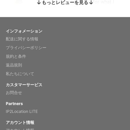
The calendar is too small for what I
もっとレビューを見る
bought it for
Reviewed
by charles
Fish 2026 Wall Calendar
インフォメーション
配送に関する情報
Mar 2, 2026
プライバシーポリシー
規約と条件
返品規則
My brother loved this holiday gift
私たちについて
Reviewed
by Anne
カスタマーサービス
Saxophone 2026 Wall Calendar
お問合せ
Feb 20, 2026
Partners
IP2Location LITE
アカウント情報