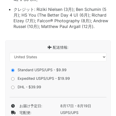
クレジット: Riziki Nielsen (3月); Ben Schumin (5
月); HS You (The Better Day 4 U) (6月); Richard
Elzey (7月); Falcon® Photography (8月); Andrew
Russel (10月); Matthew Paul Argall (12月).
配送情報:
Standard USPS/UPS - $9.99
Expedited USPS/UPS - $19.99
DHL - $39.99
お届け予定日:
8月17日 - 8月19日
宅配便:
USPS/UPS