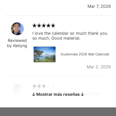
Mar 7, 2026
I love the calendar so much thank you
so much. Good material.
Reviewed
by Kellyng
Guatemala 2026 Wall Calendar
Mar 2, 2026
The calendar is too small for what I
Mostrar más reseñas
bought it for
Reviewed
by charles
Fish 2026 Wall Calendar