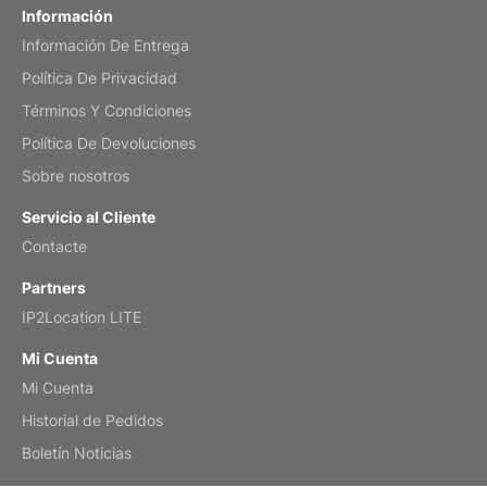
Información
Información De Entrega
Mar 2, 2026
Política De Privacidad
Términos Y Condiciones
Política De Devoluciones
My brother loved this holiday gift
Sobre nosotros
Reviewed
by Anne
Servicio al Cliente
Saxophone 2026 Wall Calendar
Contacte
Feb 20, 2026
Partners
IP2Location LITE
Mi Cuenta
Mi Cuenta
Great calendar. Has days and months in
it.
Historial de Pedidos
Reviewed
by Kirsten
Boletín Noticias
Fantasy 2026 Wall Calendar