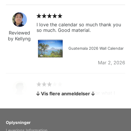
I love the calendar so much thank you
so much. Good material.
Reviewed
by Kellyng
Guatemala 2026 Wall Calendar
Mar 2, 2026
The calendar is too small for what I
Vis flere anmeldelser
bought it for
Reviewed
by charles
Fish 2026 Wall Calendar
Oplysninger
Leverings Information
Mar 2, 2026